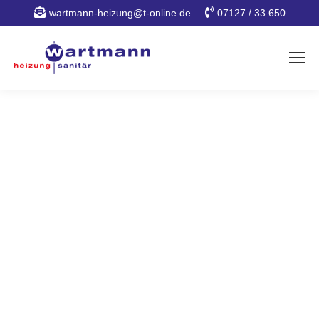
wartmann-heizung@t-online.de
07127 / 33 650